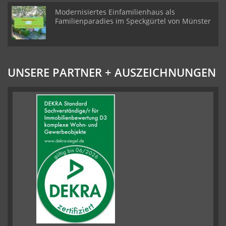
Modernisiertes Einfamilienhaus als
Familienparadies im Speckgürtel von Münster
UNSERE PARTNER + AUSZEICHNUNGEN