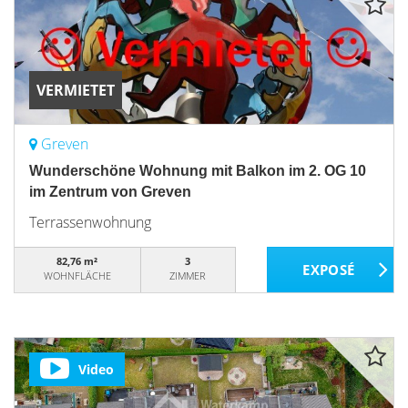
VERMIETET
Greven
Wunderschöne Wohnung mit Balkon im 2. OG 10
im Zentrum von Greven
Terrassenwohnung
82,76 m²
3
WOHNFLÄCHE
ZIMMER
Video