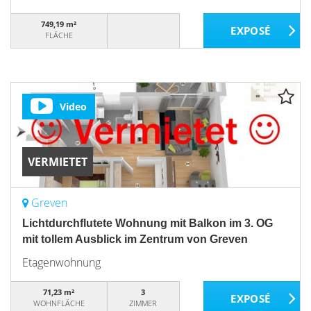
749,19 m²
FLÄCHE
Video
VERMIETET
Greven
Lichtdurchflutete Wohnung mit Balkon im 3. OG
mit tollem Ausblick im Zentrum von Greven
Etagenwohnung
71,23 m²
3
WOHNFLÄCHE
ZIMMER