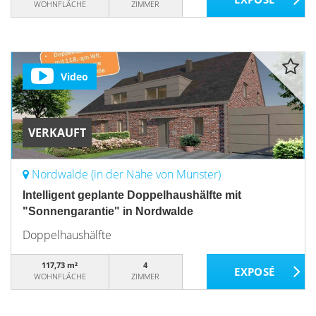
WOHNFLÄCHE
ZIMMER
Video
VERKAUFT
Nordwalde (in der Nähe von Münster)
Intelligent geplante Doppelhaushälfte mit
"Sonnengarantie" in Nordwalde
Doppelhaushälfte
117,73 m²
4
WOHNFLÄCHE
ZIMMER