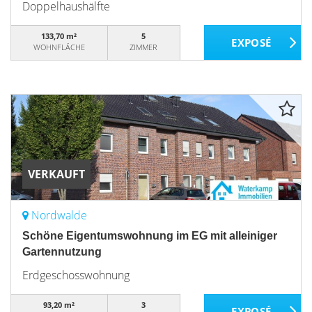
Doppelhaushälfte
133,70 m²
5
WOHNFLÄCHE
ZIMMER
VERKAUFT
Nordwalde
Schöne Eigentumswohnung im EG mit alleiniger
Gartennutzung
Erdgeschosswohnung
93,20 m²
3