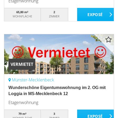
Etagenwohnung
65,80 m²
2
WOHNFLÄCHE
ZIMMER
VERMIETET
Münster-Mecklenbeck
Wunderschöne Eigentumswohnung im 2. OG mit
Loggia in MS-Mecklenbeck 12
Etagenwohnung
79 m²
3
WOHNFLÄCHE
ZIMMER