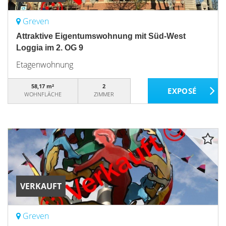
Greven
Attraktive Eigentumswohnung mit Süd-West
Loggia im 2. OG 9
Etagenwohnung
58,17 m²
2
WOHNFLÄCHE
ZIMMER
VERKAUFT
Greven