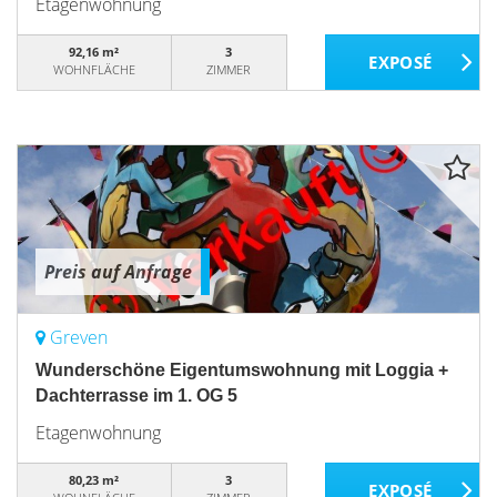
Etagenwohnung
92,16 m²
3
WOHNFLÄCHE
ZIMMER
Preis auf Anfrage
Greven
Wunderschöne Eigentumswohnung mit Loggia +
Dachterrasse im 1. OG 5
Etagenwohnung
80,23 m²
3