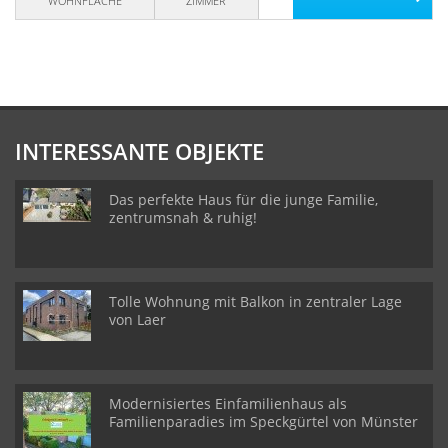
WOHNFLÄCHE
ZIMMER
INTERESSANTE OBJEKTE
Das perfekte Haus für die junge Familie,
zentrumsnah & ruhig!
Tolle Wohnung mit Balkon in zentraler Lage
von Laer
Modernisiertes Einfamilienhaus als
Familienparadies im Speckgürtel von Münster